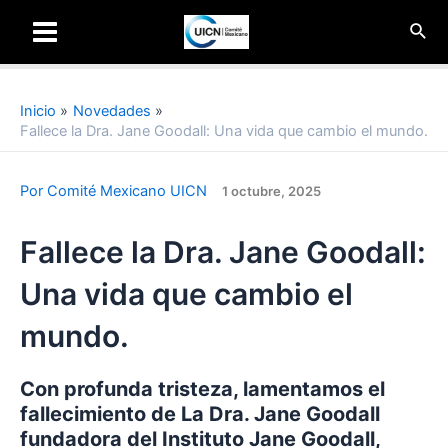
Ir
Busc
al
Main
contenido
Menu
Inicio
Novedades
Fallece la Dra. Jane Goodall: Una vida que cambio el mundo.
Por
Comité Mexicano UICN
1 octubre, 2025
Fallece la Dra. Jane Goodall:
Una vida que cambio el
mundo.
Con profunda tristeza, lamentamos el
fallecimiento de La Dra. Jane Goodall
fundadora del Instituto Jane Goodall,