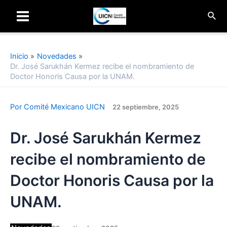
Ir
Busc
al
Main
contenido
Menu
Inicio
Novedades
Dr. José Sarukhán Kermez recibe el nombramiento de
Doctor Honoris Causa por la UNAM.
Por
Comité Mexicano UICN
22 septiembre, 2025
Dr. José Sarukhán Kermez
recibe el nombramiento de
Doctor Honoris Causa por la
UNAM.