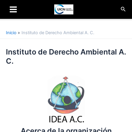
Ir
Busc
al
Main
contenido
Menu
Inicio
Instituto de Derecho Ambiental A. C.
Instituto de Derecho Ambiental A.
C.
Acerca de la organización