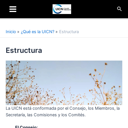
Ir
Busc
al
Main
contenido
Menu
Inicio
¿Qué es la UICN?
Estructura
Estructura
La UICN está conformada por el Consejo, los Miembros, la
Secretaría, las Comisiones y los Comités.
El Consejo: