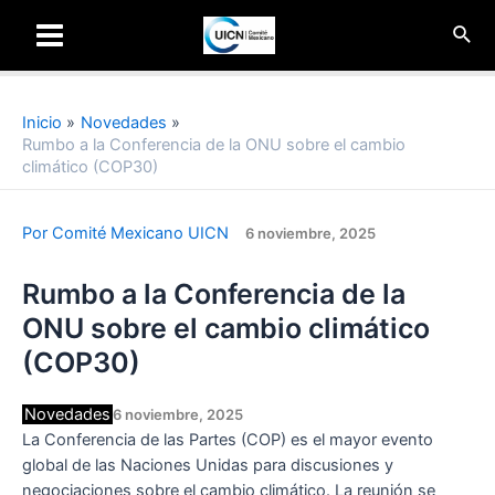
Ir
Busc
al
Main
contenido
Menu
Inicio
Novedades
Rumbo a la Conferencia de la ONU sobre el cambio
climático (COP30)
Por
Comité Mexicano UICN
6 noviembre, 2025
Rumbo a la Conferencia de la
ONU sobre el cambio climático
(COP30)
Novedades
6 noviembre, 2025
La Conferencia de las Partes (COP) es el mayor evento
global de las Naciones Unidas para discusiones y
negociaciones sobre el cambio climático. La reunión se