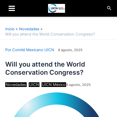
Ir
Busc
al
Main
contenido
Menu
Inicio
Novedades
Will you attend the World Conservation Congress?
Por
Comité Mexicano UICN
8 agosto, 2025
Will you attend the World
Conservation Congress?
Novedades
, 
UICN
, 
UICN México
8 agosto, 2025