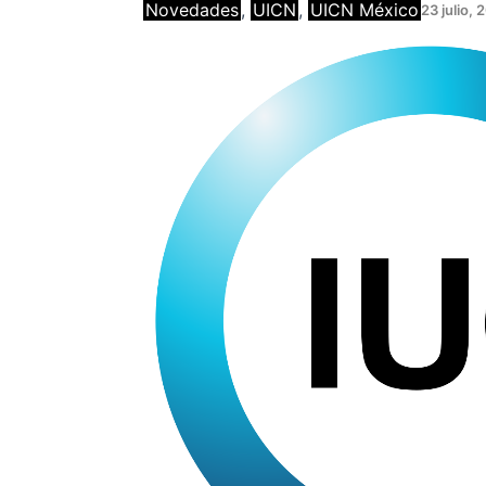
Novedades
, 
UICN
, 
UICN México
23 julio, 