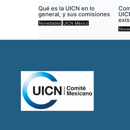
Qué es la UICN en lo
Com
general, y sus comisiones
UIC
exis
Novedades
UICN México
Nove