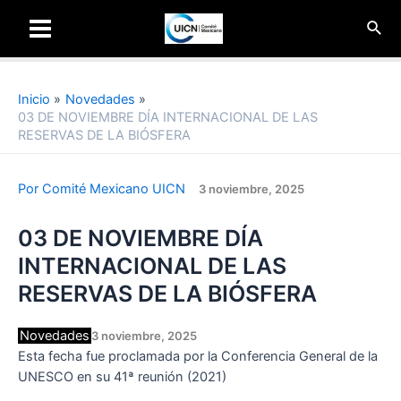
Ir
Busc
al
Main
contenido
Menu
Inicio
Novedades
03 DE NOVIEMBRE DÍA INTERNACIONAL DE LAS
RESERVAS DE LA BIÓSFERA
Por
Comité Mexicano UICN
3 noviembre, 2025
03 DE NOVIEMBRE DÍA
INTERNACIONAL DE LAS
RESERVAS DE LA BIÓSFERA
Novedades
3 noviembre, 2025
Esta fecha fue proclamada por la Conferencia General de la
UNESCO en su 41ª reunión (2021)