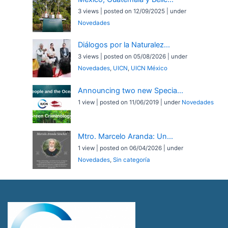
3 views
|
posted on 12/09/2025
|
under
Novedades
Diálogos por la Naturalez...
3 views
|
posted on 05/08/2026
|
under
Novedades
,
UICN
,
UICN México
Announcing two new Specia...
1 view
|
posted on 11/06/2019
|
under
Novedades
Mtro. Marcelo Aranda: Un...
1 view
|
posted on 06/04/2026
|
under
Novedades
,
Sin categoría