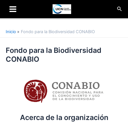
Ir
Busc
al
Main
contenido
Menu
Inicio
Fondo para la Biodiversidad CONABIO
Fondo para la Biodiversidad
CONABIO
Acerca de la organización